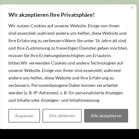
Wir akzeptieren Ihre Privatsphäre!
Wir nutzen Cookies auf unserer Website. Einige von ihnen
sind essenziell, während andere uns helfen, diese Website und
Ihre Erfahrung zu verbessern.
Wenn Sie unter 16 Jahre alt sind
und Ihre Zustimmung zu freiwilligen Diensten geben möchten,
müssen Sie Ihre Erziehungsberechtigten um Erlaubnis
bitten.
Wir verwenden Cookies und andere Technologien auf
unserer Website. Einige von ihnen sind essenziell, während
andere uns helfen, diese Website und Ihre Erfahrung zu
verbessern.
Personenbezogene Daten können verarbeitet
werden (z. B. IP-Adressen), z. B. für personalisierte Anzeigen
und Inhalte oder Anzeigen- und Inhaltsmessung.
Anpassen
Alle ablehnen
Alle akzeptieren