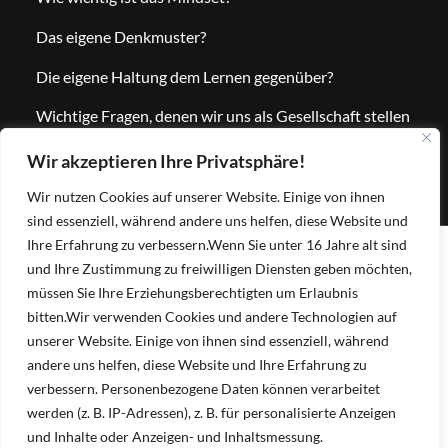
Das eigene Denkmuster?
Die eigene Haltung dem Lernen gegenüber?
Wichtige Fragen, denen wir uns als Gesellschaft stellen
müssen. Die Talentvielfalt e.V. nimmt sich genau dieser
Wir akzeptieren Ihre Privatsphäre!
Fragen an!
Wir nutzen Cookies auf unserer Website. Einige von ihnen
sind essenziell, während andere uns helfen, diese Website und
Ihre Erfahrung zu verbessern.
Wenn Sie unter 16 Jahre alt sind
und Ihre Zustimmung zu freiwilligen Diensten geben möchten,
müssen Sie Ihre Erziehungsberechtigten um Erlaubnis
bitten.
Wir verwenden Cookies und andere Technologien auf
unserer Website. Einige von ihnen sind essenziell, während
andere uns helfen, diese Website und Ihre Erfahrung zu
verbessern.
Personenbezogene Daten können verarbeitet
werden (z. B. IP-Adressen), z. B. für personalisierte Anzeigen
und Inhalte oder Anzeigen- und Inhaltsmessung.